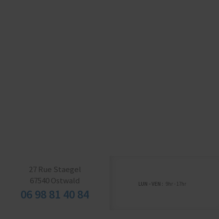
ALSACE DEMOLITION
CONSTRUCTION
Votre partenaire pour tous travaux de démolition,
de construction, de rénovation et
d’aménagement
27 Rue Staegel
67540
Ostwald
LUN - VEN :
9hr - 17hr
06 98 81 40 84