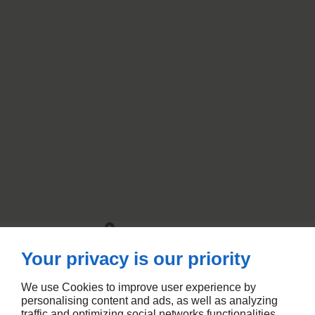
27 Rue Staegel
67540
Ostwald
09 70 35 81 46
Your privacy is our priority
LUN - VEN :
9hr - 17hr
We use Cookies to improve user experience by
personalising content and ads, as well as analyzing
traffic and optimizing social networks functionalities.